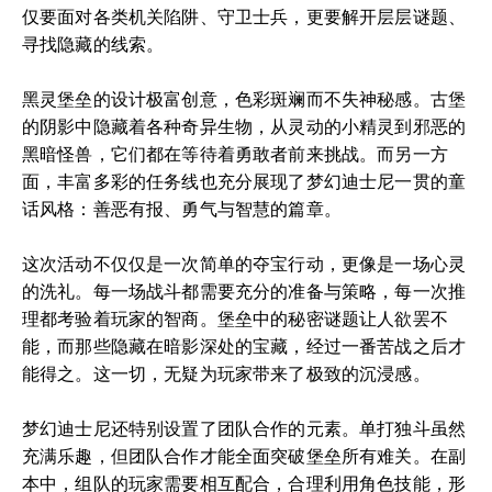
仅要面对各类机关陷阱、守卫士兵，更要解开层层谜题、
寻找隐藏的线索。
黑灵堡垒的设计极富创意，色彩斑斓而不失神秘感。古堡
的阴影中隐藏着各种奇异生物，从灵动的小精灵到邪恶的
黑暗怪兽，它们都在等待着勇敢者前来挑战。而另一方
面，丰富多彩的任务线也充分展现了梦幻迪士尼一贯的童
话风格：善恶有报、勇气与智慧的篇章。
这次活动不仅仅是一次简单的夺宝行动，更像是一场心灵
的洗礼。每一场战斗都需要充分的准备与策略，每一次推
理都考验着玩家的智商。堡垒中的秘密谜题让人欲罢不
能，而那些隐藏在暗影深处的宝藏，经过一番苦战之后才
能得之。这一切，无疑为玩家带来了极致的沉浸感。
梦幻迪士尼还特别设置了团队合作的元素。单打独斗虽然
充满乐趣，但团队合作才能全面突破堡垒所有难关。在副
本中，组队的玩家需要相互配合，合理利用角色技能，形